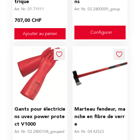
trique
ns
Art. Nr.: 01.71911
Art. Nr.: 02.2800009_group
707,00 CHF
Configurer
Ajouter au panier
The price depends on the options chosen on the produc
Gants pour électricie
Marteau fendeur, ma
ns uvex power prote
nche en fibre de verr
ct V1000
e
Art. Nr.: 02.2800108_grouped
Art. Nr.: 04.42523