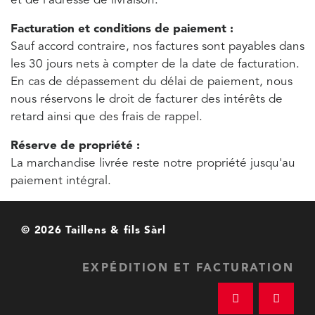
et de l'adresse de livraison.
Facturation et conditions de paiement :
Sauf accord contraire, nos factures sont payables dans
les 30 jours nets à compter de la date de facturation.
En cas de dépassement du délai de paiement, nous
nous réservons le droit de facturer des intérêts de
retard ainsi que des frais de rappel.
Réserve de propriété :
La marchandise livrée reste notre propriété jusqu'au
paiement intégral.
© 2026 Taillens & fils Sàrl
EXPÉDITION ET FACTURATION
Taillens & fils 
+41 2