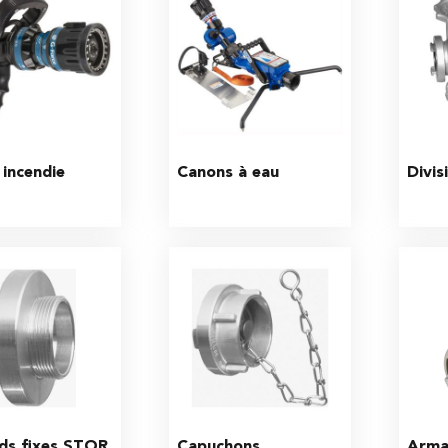
 incendie
Canons à eau
Divis
ds fixes STOR
Capuchons
Arma