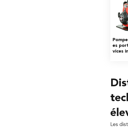
Pompes
es por
vices i
Dis
tec
éle
Les dis