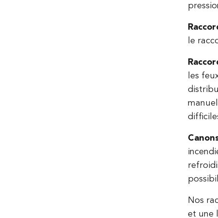
pressio
Raccor
le racc
Raccor
les feu
distrib
manuels
difficile
Canons
incendi
refroid
possibi
Nos rac
et une 