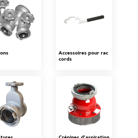
ions
Accessoires pour rac
cords
tures
Crépines d'aspiration