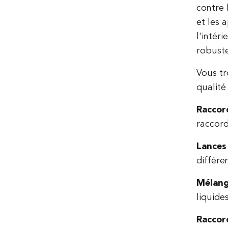
contre 
et les 
l'intér
robuste
Vous tr
qualité
Raccor
raccord
Lances
différe
Mélang
liquide
Raccor