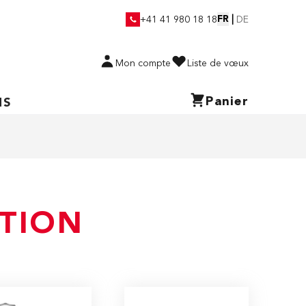
FR
|
+41 41 980 18 18
DE
Mon compte
Liste de vœux
Panier
NS
CTION