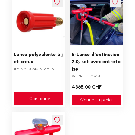
The price depends on the options chosen on the produc
Lance polyvalente à j
E-Lance d'extinction
et creux
2.0, set avec entreto
ise
Art. Nr.: 10.24019_group
Art. Nr.: 01.71914
4 365,00 CHF
Configurer
Ajouter au panier