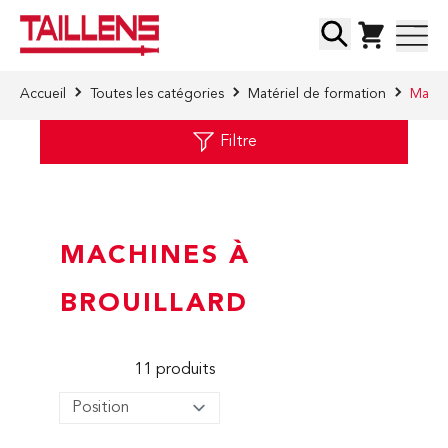
Skip to Content
Chercher
Accueil
Toutes les catégories
Matériel de formation
Machi
Filtre
MACHINES À
BROUILLARD
11
produits