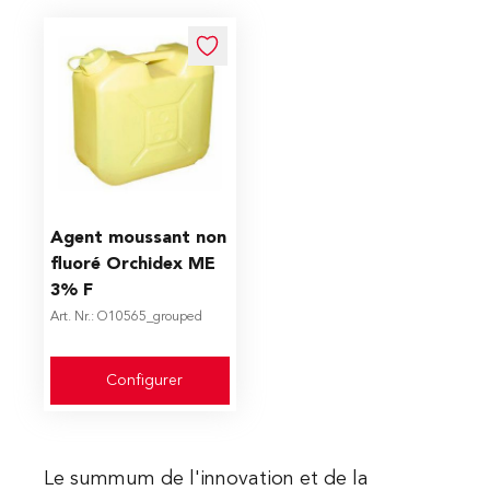
The price depends on the options chosen on the produc
Agent moussant non
fluoré Orchidex ME
3% F
Art. Nr.: O10565_grouped
Configurer
Le summum de l'innovation et de la