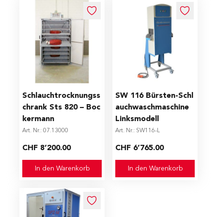
Schlauchtrocknungss
SW 116 Bürsten-Schl
chrank Sts 820 – Boc
auchwaschmaschine
kermann
Linksmodell
Art. Nr.: 07.13000
Art. Nr.: SW116-L
CHF 8’200.00
CHF 6’765.00
In den Warenkorb
In den Warenkorb