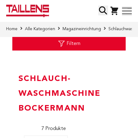
Direkt zum Inhalt
Suche
Home
Alle Kategorien
Magazineinrichtung
Schlauchwasch
Filtern
SCHLAUCH-
WASCHMASCHINE
BOCKERMANN
7
Produkte