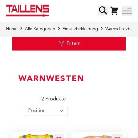
Direkt zum Inhalt
Suche
Home
Alle Kategorien
Einsatzbekleidung
Warnschutzbekl
Filtern
WARNWESTEN
2
Produkte