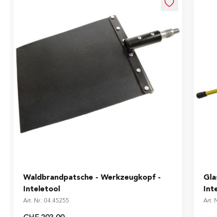
The
Waldbrandpatsche - Werkzeugkopf -
Gla
Inteletool
Int
Art. Nr.: 04.45255
Art. 