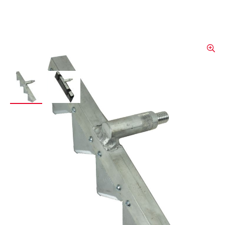
View larger image
View larger image
Feuerrechen -
Werkzeugkopf - Inteletool